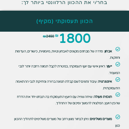
בחר/י את ההכוון הרלוונטי ביותר לך:​
הכוון תעסוקתי (מקיף)
1800
₪
₪
2450
אבחון
: סדרה של מבחנים מקוונים לאבחון נטיות, מיומנויות, כישורים, העדפות
וחוזקות.
ייעוץ
: ראיון אישי עם יועץ תעסוקתי, במטרת לקבל תמונה רחבה יותר לגבי
המועמד.
אינטגרציה
: עיבוד נתונים לשם קבלת תמונה ברורה ומדויקת לגבי ההתאמה
התעסוקתית.
תוכנית פעולה
: שיחה שנייה עם היועץ התעסוקתי בה תבחנו יחד את הדו"ח
שהכין היועץ, המלצות להמשך וסיכום של התהליך.
מוצרים משלימים
: ניתן לבחור מגוון רחב של מוצרים משלימים לתהליך ההכוון
כגון: