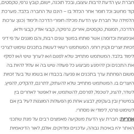
חברת עץ הדעת לרבות עיצובו, ובכל תוכנה, יישום, קובץ גרפי, טקסטים,
קוד מחשב וכל חומר אחר הכלול בו – הינם של החברה בלבד. מערכת
הלמידה של חברת עץ הדעת מכילה חומרי הדרכה ולימוד (כגון: ערכות
הדרכה, תמונות, טקסטים, איורים, גרפיקה, קבצי אודיו, קבצי וידאו,
אנימציות וכדומה) אשר פותחו במשך שנים רבות, והם מוגנים על פי דיני
זכויות יוצרים וקניין רוחני. המשתמש רשאי לעשות בתכנים שימוש לצרכי
לימוד בלבד. המשתמש מתחייב שלא לפגום ו/או לערוך שינוי ו/או לסלף
את התכנים וכן להימנע מביצוע כל פעולה שיש בה או עלול להיות בה
משום הפחתת ערך בתכנים או פגיעה בכבודו או בשמו של בעל זכויות
היוצרים בו. המשתמש מתחייב שלא להעתיק, לתרגם, להקליט, להפיץ,
לשדר, להציג, לשכפל, לפרסם, להשתמש, או לאפשר לאחרים בין
במישרין ובין בעקיפין, לבצע אחת מן הפעולות המוצגות לעיל בין אם
לשימוש פרטי, לימודי או מסחרי.
אחריות
: חברת עץ הדעת משקיעה מאמצים רבים על מנת שתכני
האתר יהיו באיכות גבוהה, עדכניים ומדויקים. אולם, לאור הדינאמיות