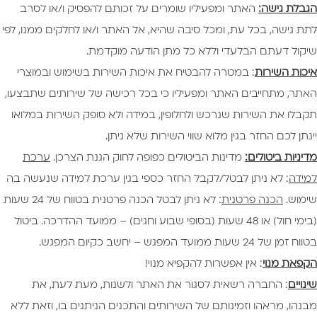
הגבלת גישה:
האתר ומפעיליו שומרים על זכותם להפסיק ו/או לסרב
לתת גישה, בכל עת, ומכל סיבה שהיא, אל האתר ו/או לחלקים ממנו, לפי
שיקול דעתם הבלעדי וללא כל מתן הודעה מוקדמת.
איכות השירות
: במטרה להבטיח את איכות השירות בשימוש ובמוצרי
האתר, מתחייבים האתר ומפעיליו כי בכל רכישה של שירותים שתבצעו,
תקבלו את השירות שנרכש ולחלופין, במידה ולא סופק השירות במלואו
יינתן לכם החזר בגין מלוא שווי השירות שלא ניתן.
מדיניות ביטולים:
מדינות הביטולים כפופה לחוק הגנת הצרכן.
ערכת
למידה
: לא ניתן לבטל/לקבל החזר כספי בגין ערכת למידה שנעשה בה
שימוש.
הכנה פרטנית
: לא ניתן לבטל הכנה פרטנית בטווח של 24 שעות
(בימי חול) או 48 שעות (בסופי שבוע וחגים) – ממועד ההדרכה. ביטול
בטווח זמן של 24 שעות ממועד המפגש – יחשב כקיום המפגש.
הקפאת מנוי
: אין אפשרות להקפיא מנוי!
שינויים
: החברה רשאית לסגור את האתר ולשנות, מעת לעת, את
מבנהו, מראהו וזמינותם של השירותים והתכנים הניתנים בו, וזאת ללא