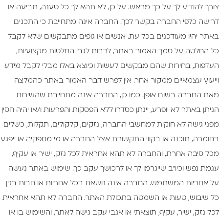
צורך להודיע לך על כך מראש. על כן, לא תהא לך כל טענה, תביעה או
דרישה כלפי החברה בקשר לכך. החברה אינה מתחייבת כי התכנים
באתר יהיו מעודכנים בכל עת. אנשים או גופים מתבקשים שלא לקבל
כל החלטה על סמך האמור באתר, לרבות לגבי החלטות מקצועיות,
העדפות, בחירות שהם מבקשים לעשות וכיוצא באלו מבלי לקבל מידע
וייעוץ עצמאיים ממקור אחר. אין לפרש דבר האמור באתר כהמלצה
מאת החברה בשום אופן. כמו כן, החברה אינה מתחייבת שהשירות
הניתן באתר לא יופרע, יינתן כסדרו ללא הפסקות והפרעות ו/או יהיה חסין
מפני גישה לא חוקית למחשבי החברה, נזקים, קלקולים, תקלות, כשלים
בחומרה, תוכנה או בקווי התקשורת אצל החברה או מי מספקיה או ייפגע
מכל סיבה אחרת, והחברה לא תהא אחראית לכל נזק, ישיר או עקיף,
עגמת נפש וכיו"ב שייגרמו לך או לרכושך עקב כך. שימוש באתר נעשה
על אחריות המשתמש. החברה אינה נושאת בכל אחריות או חבות בגין
כל שיבוש, טעות או השמטה בתכולת האתר. החברה לא תהא אחראית
לכל נזק, ישיר, עקיף, תוצאתי או אגבי עקב גישה לאתר, והשימוש בו או