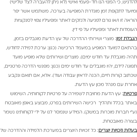
להדגיש, כי המנוי הנו חד-פעמי ואישי (לא ניתן להעברה לצד שלישי)
ומיועד לתקופת זמן מוגדרת המופיעה בערכה. משתמש אשר יפר
הוראה זו ו/או גורם לפגיעה ולנזקים לאתר ומפעיליו צפוי לסנקציות
העומדות לאתר ומפעיליו על פי דין.
הגבלת זמן
: מוצרי ושירותי ההדרכה של עץ הדעת מוגבלים בזמן,
בהתאם למועד המופיע במעמד הרכישה (כגון: ערכת למידה לחודש,
תהיה מוגבלת עד חודש ימים). מוצרים ושירותים שלא מופיע מועד
תפוגה לידם, יהיו מוגבלים עד חודש ימים (כגון: מפגשי הדרכה פרטניים,
שכתוב קורות חיים, הכנה לראיון עבודה ועוד). אלא, אם תואם ונקבע
אחרת עם מנהל מכון עץ הדעת.
פרטיות
: עץ הדעת מחויבת לשמירה על פרטיות לקוחותיה. השימוש
באתר בכלל ותהליך רכישה השירותים בפרט, מבוצע באופן מאובטח
(ע"י חברות מוכרות במשק). המידע שנמסר לנו על ידי לקוחותינו נשמר
בצורה מאובטחת.
בעלות וזכויות יוצרים
: כל זכויות היוצרים במערכת הלמידה וההדרכה של