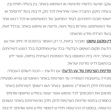
עקב מניעה כלשהי מהגישה או השימוש באתר, בין בעילה חוזית ובין
בעילה נזיקין. החברה אינה אחראית לכל נזק, לרבות בשל "וירוסים" או
יישומי תוכנה למיניהם, לציוד המחשב של המשתמש או לכל רכוש אחר
של המשתמש, שיגרמו בשל גישה, גלישה או שימוש באתר, ובכלל זאת,
בשל הורדת מידע מהאתר.
דין ומקום שיפוט
: מובהר בזאת, כי רק האמור בהסכם זה יחייב את עץ
הדעת מקום השיפוט הבלעדי בכל עניין ומחלוקת בכל הנוגע לשירותים
באתר, יהיה בית המשפט בעל הסמכות העניינית בחיפה, אשר יידון
בהתאם לדיני מדינת ישראל.
מדיניות הפרטיות של עץ הדעת
:
עץ הדעת – הכנה לעולם העבודה
מכירה בחשיבות השמירה על הפרטיות באתר האינטרנט שהיא מפעילה
ומנהלת להלן ("האתר"). שימושך באתר ו/או רישומך לשירותים באתר
מהווים את הסכמתך לכל שימוש אשר יעשה במידע שייאסף אודותיך
כמפורט בתנאי מדיניות הפרטיות להלן. חלק מהשירותים באתר טעונים
הרשמה. במסגרת ההרשמה תידרש למסור מידע אישי אודותיך לרבות